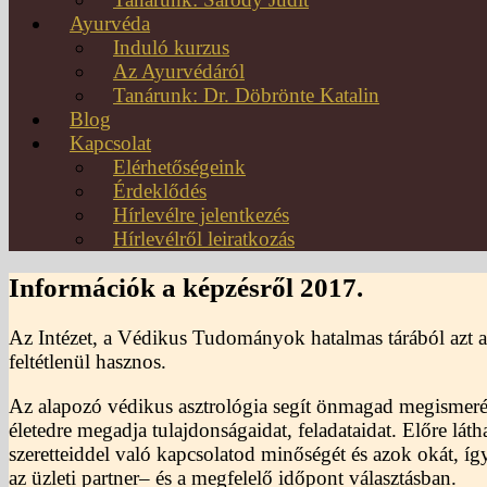
Ayurvéda
Induló kurzus
Az Ayurvédáról
Tanárunk: Dr. Döbrönte Katalin
Blog
Kapcsolat
Elérhetőségeink
Érdeklődés
Hírlevélre jelentkezés
Hírlevélről leiratkozás
Információk a képzésről 2017.
Az Intézet, a Védikus Tudományok hatalmas tárából azt a
feltétlenül hasznos.
Az alapozó védikus asztrológia segít önmagad megismerés
életedre megadja tulajdonságaidat, feladataidat. Előre lá
szeretteiddel való kapcsolatod minőségét és azok okát, így
az üzleti partner– és a megfelelő időpont választásban.