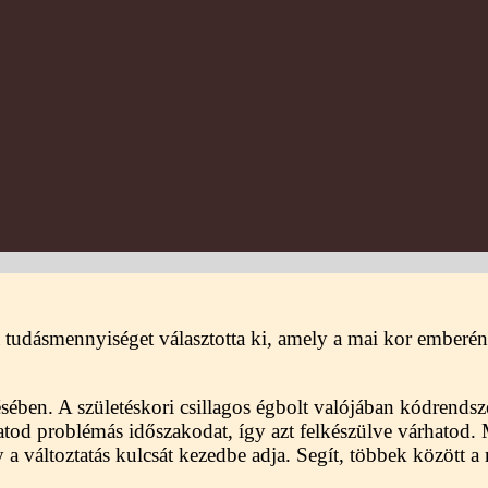
 tudásmennyiséget választotta ki, amely a mai kor emberén
ében. A születéskori csillagos égbolt valójában kódrendsz
thatod problémás időszakodat, így azt felkészülve várhatod
 a változtatás kulcsát kezedbe adja. Segít, többek között a 