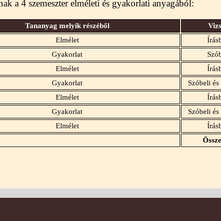
ak a 4 szemeszter elméleti és gyakorlati anyagából:
Tananyag melyik részéből
Viz
Elmélet
Írás
Gyakorlat
Szób
Elmélet
Írás
Gyakorlat
Szóbeli és
Elmélet
Írás
Gyakorlat
Szóbeli és
Elmélet
Írás
Össze