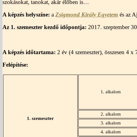
szokásokat, tanokat, akár élőben is…
A képzés helyszíne:
a
Zsigmond Király Egyetem
és az Aj
Az 1. szemeszter kezdő időpontja:
2017. szeptember 30.
A képzés időtartama:
2 év (4 szemeszter), összesen 4 x 
Felépítése:
1. alkalom
2. alkalom
1. szemeszter
3. alkalom
4. alkalom