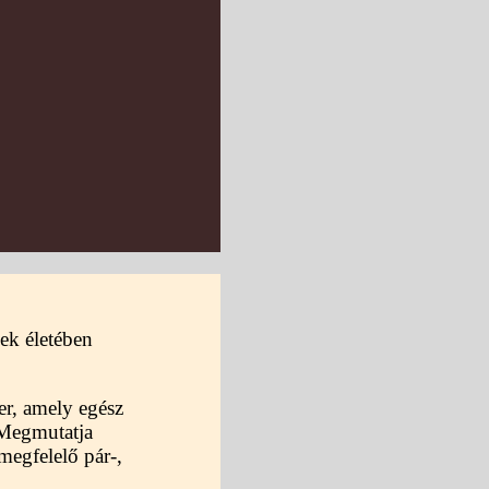
ek életében
er, amely egész
. Megmutatja
megfelelő pár-,