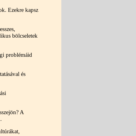
zok. Ezekre kapsz
esszes,
dikus bölcseletek
égi problémáid
atásával és
ási
összejön? A
.
ltúrákat,