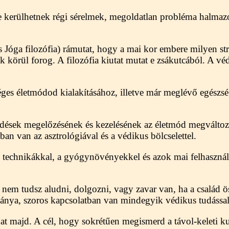
ínre kerülhetnek régi sérelmek, megoldatlan probléma halma
s Jóga filozófia) rámutat, hogy a mai kor embere milyen str
 körül forog. A filozófia kiutat mutat e zsákutcából. A vé
séges életmódod kialakításához, illetve már meglévő egészs
edések megelőzésének és kezelésének az életmód megváltozt
n van az asztrológiával és a védikus bölcselettel.
s technikákkal, a gyógynövényekkel és azok mai felhasznál
y nem tudsz aludni, dolgozni, vagy zavar van, ha a család 
ánya, szoros kapcsolatban van mindegyik védikus tudással
gat majd. A cél, hogy sokrétűen megismerd a távol-keleti ku