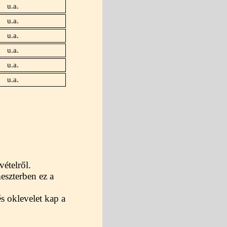
u.a.
u.a.
u.a.
u.a.
u.a.
u.a.
vételről.
eszterben ez a
s oklevelet kap a