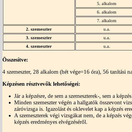
5. alkalom
6. alkalom
7. alkalom
2. szemeszter
u.a.
3. szemeszter
u.a.
4. szemeszter
u.a.
Összesítve:
4 szemeszter, 28 alkalom (hét vége=16 óra), 56 tanítási na
Képzésen résztvevők lehetőségei:
Jár a képzésre, de sem a szemeszterek-, sem a képzés
Minden szemeszter végén a hallgatók összevont vizsg
záróvizsga is. Igazolást és oklevelet kap a képzés e
A szemeszterek végi vizsgákat nem, de a képzés végé
képzés eredményes elvégzéséről.