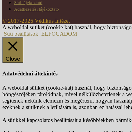
Süti tájékoztató
Adatkezelési tájékoztató
© 2017-2026 Védikus Intézet
A weboldal sütiket (cookie-kat) használ, hogy biztonságo
Süti beállítások
ELFOGADOM
Close
Adatvédelmi áttekintés
A weboldal sütiket (cookie-kat) használ, hogy biztonságo
böngészőjében tárolódnak, mivel nélkülözhetetlenek a we
segítenek nekünk elemezni és megérteni, hogyan használja
ezeknek a sütiknek a letiltására is, azonban ez hatással le
A sütikkel kapcsolatos beállításait a későbbiekben bármik