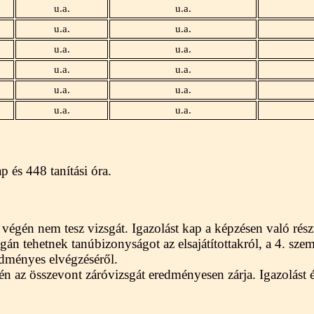
u.a.
u.a.
u.a.
u.a.
u.a.
u.a.
u.a.
u.a.
u.a.
u.a.
u.a.
u.a.
p és 448 tanítási óra.
 végén nem tesz vizsgát. Igazolást kap a képzésen való rész
án tehetnek tanúbizonyságot az elsajátítottakról, a 4. szem
redményes elvégzéséről.
n az összevont záróvizsgát eredményesen zárja. Igazolást é