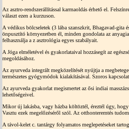
Az asztro-rendszerállítással karmaoldás érhető el. Felsz
választ ezen a kurzuson.
A védikus bölcseletek (3 lába szanszkrit, Bhagavad-gita é
önpusztító környezetben él, minden gondolata az anyagiak
felhasználja a z asztrológia egyes szabályait.
A Jóga elméletével és gyakorlataival hozzásegít az egész
megoldásához.
Az ayurveda integrált megközelítését nyújtja a megbeteg
természetes gyógymódok kialakításával. Szoros kapcsolatba
Az ayurveda gyakorlat megismertet az ősi indiai masszáz
lehetőségeivel.
Mikor új lakásba, vagy házba költöztél, éreztél úgy, hog
Vasztu ezek megelőzéséről szól. Az otthonteremtés tudom
A távol-kelet c. tantárgy folyamatos meglepetéseket tarto