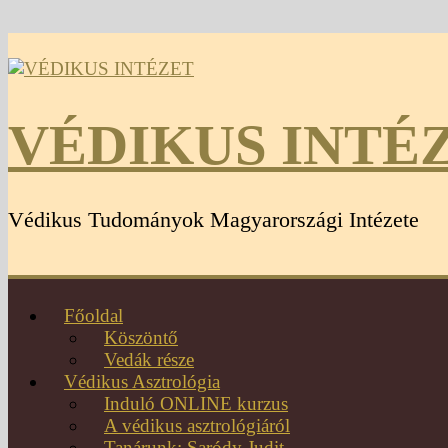
VÉDIKUS INTÉ
Védikus Tudományok Magyarországi Intézete
Főoldal
Köszöntő
Vedák része
Védikus Asztrológia
Induló ONLINE kurzus
A védikus asztrológiáról
Tanárunk: Saródy Judit