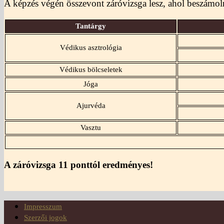
A képzés végén összevont záróvizsga lesz, ahol beszámoln
Tantárgy
Védikus asztrológia
Védikus bölcseletek
Jóga
Ajurvéda
Vasztu
A záróvizsga 11 ponttól eredményes!
Impresszum
Szerzői jogok