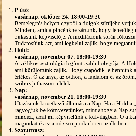
Plútó:
vasárnap,
október 24. 18:00-19:30
Bemelegítés helyett egyből a dolgok sűrűjébe vetjü
Mindent, amit a pincénkbe zártunk, hogy lehetőleg n
bukásunk képviselője. A meditációnk során fókuszun
Tudatosítjuk azt, ami legbelül zajlik, hogy megtanu
Hold:
vasárnap,
november 07. 18:00-19:30
A védikus asztrológia legfontosabb bolygója. A Hol
ami körülöttünk zajlik. Hogy csapódik le bennünk az
értékes. Ő az anya, az otthon, a fájdalom és az öröm
szóhoz juthasson a lélek.
Nap:
vasárnap,
november 21
.
18:00-19:30
Utazásunk következő állomása a Nap. Ha a Hold a „b
ragyogjuk be környezetünket, mint ahogy a Nap sugar
mindazt, amit mi képviselünk a külvilágban. Ő a kar
magunkat és ez a mi szerepünk ebben az életben.
Szaturnusz: