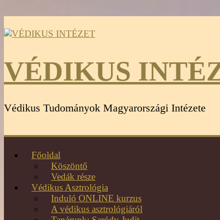
VÉDIKUS INTÉ
Védikus Tudományok Magyarországi Intézete
Főoldal
Köszöntő
Vedák része
Védikus Asztrológia
Induló ONLINE kurzus
A védikus asztrológiáról
Tanárunk: Saródy Judit