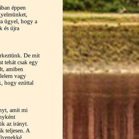
sában éppen
igyelmünket,
rra ügyel, hogy a
k és újra
rkeztünk. De mit
st tehát csak egy
dt, amiben
élelem vagy
, hogy ezúttal
nyt, amit mi
ányként
k az irányt.
k teljesen. A
ilyenekké