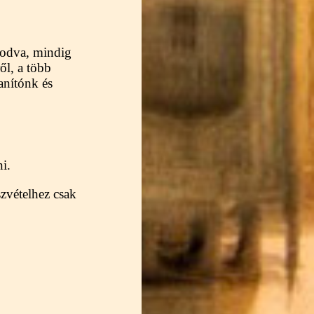
kodva, mindig
ől, a több
tanítónk és
i.
szvételhez csak