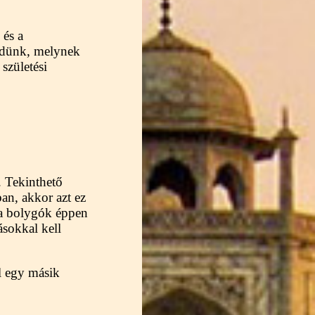
 és a
ezdünk, melynek
születési
. Tekinthető
an, akkor azt ez
y a bolygók éppen
ásokkal kell
l egy másik