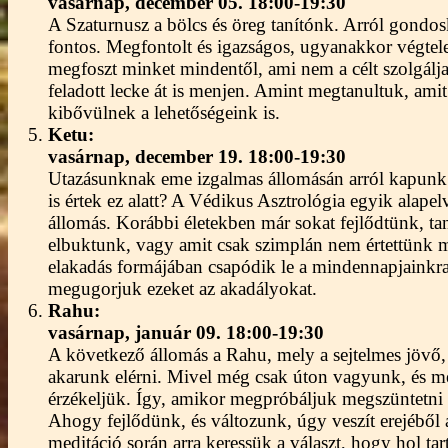
vasárnap,
december 05. 18:00-19:30
A Szaturnusz a bölcs és öreg tanítónk. Arról gondos
fontos. Megfontolt és igazságos, ugyanakkor végtele
megfoszt minket mindentől, ami nem a célt szolgálja, 
feladott lecke át is menjen. Amint megtanultuk, amit 
kibővülnek a lehetőségeink is.
Ketu:
vasárnap,
december 19. 18:00-19:30
Utazásunknak eme izgalmas állomásán arról kapunk 
is értek ez alatt? A Védikus Asztrológia egyik alape
állomás. Korábbi életekben már sokat fejlődtünk, tan
elbuktunk, vagy amit csak szimplán nem értettünk me
elakadás formájában csapódik le a mindennapjainkra.
megugorjuk ezeket az akadályokat.
Rahu:
vasárnap,
január 09. 18:00-19:30
A következő állomás a Rahu, mely a sejtelmes jövő, 
akarunk elérni. Mivel még csak úton vagyunk, és még
érzékeljük. Így, amikor megpróbáljuk megszüntetni a
Ahogy fejlődünk, és változunk, úgy veszít erejéből
meditáció során arra keressük a választ, hogy hol 