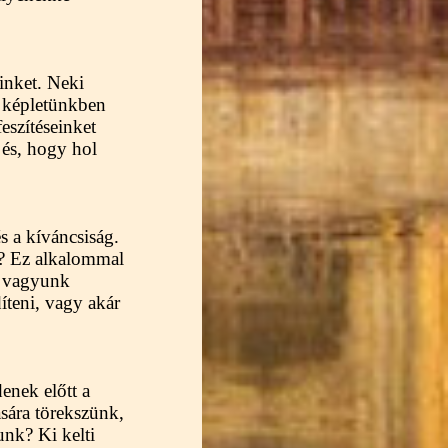
minket. Neki
i képletünkben
eszítéseinket
 és, hogy hol
 a kíváncsiság.
i? Ez alkalommal
e vagyunk
íteni, vagy akár
enek előtt a
sára törekszünk,
nk? Ki kelti