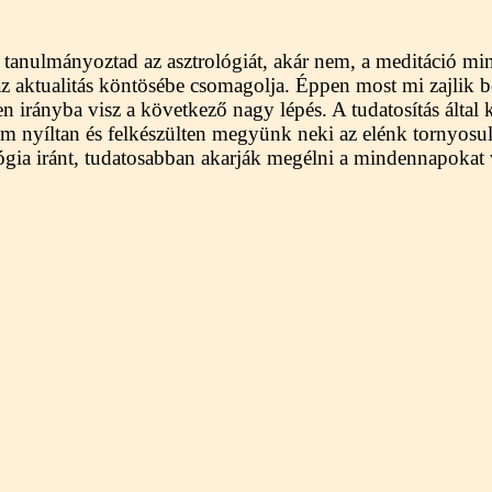
 tanulmányoztad az asztrológiát, akár nem, a meditáció mi
 az aktualitás köntösébe csomagolja. Éppen most mi zajlik
en irányba visz a következő nagy lépés. A tudatosítás álta
em nyíltan és felkészülten megyünk neki az elénk tornyosu
lógia iránt, tudatosabban akarják megélni a mindennapokat