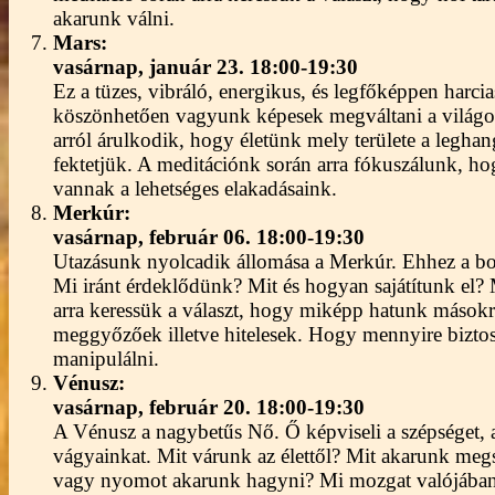
akarunk válni.
Mars:
vasárnap,
január 23. 18:00-19:30
Ez a tüzes, vibráló, energikus, és legfőképpen harci
köszönhetően vagyunk képesek megváltani a világot,
arról árulkodik, hogy életünk mely területe a leghan
fektetjük. A meditációnk során arra fókuszálunk, h
vannak a lehetséges elakadásaink.
Merkúr:
vasárnap,
február 06. 18:00-19:30
Utazásunk nyolcadik állomása a Merkúr. Ehhez a bol
Mi iránt érdeklődünk? Mit és hogyan sajátítunk e
arra keressük a választ, hogy miképp hatunk mások
meggyőzőek illetve hitelesek. Hogy mennyire biztos
manipulálni.
Vénusz:
vasárnap,
február 20. 18:00-19:30
A Vénusz a nagybetűs Nő. Ő képviseli a szépséget, a 
vágyainkat. Mit várunk az élettől? Mit akarunk megs
vagy nyomot akarunk hagyni? Mi mozgat valójában 