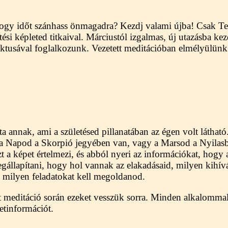
ogy időt szánhass önmagadra? Kezdj valami újba! Csak Te
tési képleted titkaival. Márciustól izgalmas, új utazásba k
ektusával foglalkozunk. Vezetett meditációban elmélyülünk 
a annak, ami a születésed pillanatában az égen volt látható
gy a Napod a Skorpió jegyében van, vagy a Marsod a Nyilasb
ezt a képet értelmezi, és abból nyeri az információkat, hog
egállapítani, hogy hol vannak az elakadásaid, milyen kihív
 milyen feladatokat kell megoldanod.
t meditáció során ezeket vesszük sorra. Minden alkalomma
etinformációt.