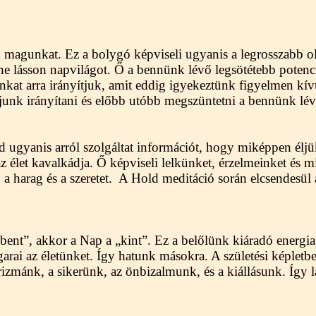
k magunkat. Ez a bolygó képviseli ugyanis a legrosszabb o
e lásson napvilágot. Ő a bennünk lévő legsötétebb potenci
kat arra irányítjuk, amit eddig igyekeztünk figyelmen kív
ljunk irányítani és előbb utóbb megszüntetni a bennünk lév
d ugyanis arról szolgáltat információt, hogy miképpen élj
 élet kavalkádja. Ő képviseli lelkünket, érzelmeinket és m
, a harag és a szeretet. A Hold meditáció során elcsendesül
ent”, akkor a Nap a „kint”. Ez a belőlünk kiáradó energi
ai az életünket. Így hatunk másokra. A születési képletbe
izmánk, a sikerünk, az önbizalmunk, és a kiállásunk. Így l