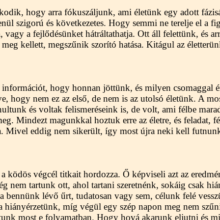
kodik, hogy arra fókuszáljunk, ami életünk egy adott fázi
nül szigorú és következetes. Hogy semmi ne terelje el a f
vagy a fejlődésünket hátráltathatja. Ott áll felettünk, és a
meg kellett, megszűnik szorító hatása. Kitágul az életterün
információt, hogy honnan jöttünk, és milyen csomaggal é
lve, hogy nem ez az első, de nem is az utolsó életünk. A mo
ultunk és voltak felismeréseink is, de volt, ami félbe mara
g. Mindezt magunkkal hoztuk erre az életre, és feladat, f
 Mivel eddig nem sikerült, így most újra neki kell futnunk
a ködös végcél titkait hordozza. Ő képviseli azt az eredmé
 nem tartunk ott, ahol tartani szeretnénk, sokáig csak hi
 bennünk lévő űrt, tudatosan vagy sem, célunk felé vesszü
 a hiányérzetünk, míg végül egy szép napon meg nem szűni
tartunk most e folyamatban. Hogy hová akarunk eljutni és m