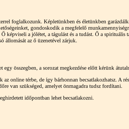
iterrel foglalkozunk. Képletünkben és életünkben garázdál
lehetőségeinket, gondoskodik a megfelelő munkamennyiségr
 képviseli a jólétet, a tágulást és a tudást. Ő a spirituális 
ó állomását az ő üzenetével zárjuk.
t egy összegben, a sorozat megkezdése előtt kérünk átutaln
ünk az online térbe, de így bárhonnan becsatlakozhatsz. A ré
időre van szükséged, amelyet önmagadra tudsz fordítani.
eghirdetett időpontban lehet becsatlakozni.