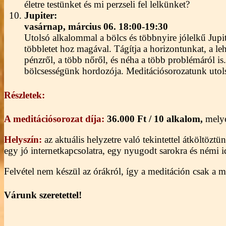
életre testünket és mi perzseli fel lelkünket?
Jupiter:
vasárnap,
március 06. 18:00-19:30
Utolsó alkalommal a bölcs és többnyire jólelkű Jup
többletet hoz magával. Tágítja a horizontunkat, a 
pénzről, a több nőről, és néha a több problémáról is. Ő
bölcsességünk hordozója. Meditációsorozatunk utols
Részletek:
A meditációsorozat díja:
36.000 Ft / 10 alkalom,
melye
Helyszín:
az aktuális helyzetre való tekintettel átköltözt
egy jó internetkapcsolatra, egy nyugodt sarokra és némi 
Felvétel nem készül az órákról, így a meditáción csak a m
Várunk szeretettel!