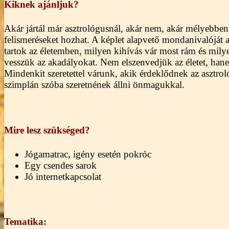
Kiknek ajánljuk?
Akár jártál már asztrológusnál, akár nem, akár mélyebben
felismeréseket hozhat. A képlet alapvető mondanivalóját
tartok az életemben, milyen kihívás vár most rám és mily
vesszük az akadályokat. Nem elszenvedjük az életet, han
Mindenkit szeretettel várunk, akik érdeklődnek az asztro
szimplán szóba szeretnének állni önmagukkal.
Mire lesz szükséged?
Jógamatrac, igény esetén pokróc
Egy csendes sarok
Jó internetkapcsolat
Tematika: