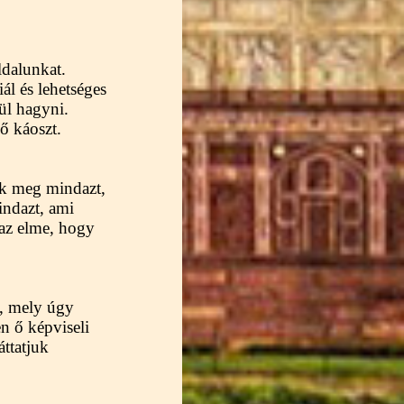
ldalunkat.
ál és lehetséges
ül hagyni.
ő káoszt.
ük meg mindazt,
indazt, ami
 az elme, hogy
a, mely úgy
n ő képviseli
áttatjuk