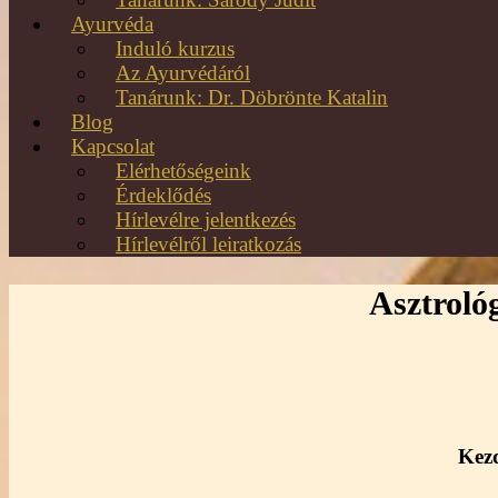
Ayurvéda
Induló kurzus
Az Ayurvédáról
Tanárunk: Dr. Döbrönte Katalin
Blog
Kapcsolat
Elérhetőségeink
Érdeklődés
Hírlevélre jelentkezés
Hírlevélről leiratkozás
Asztroló
Kez