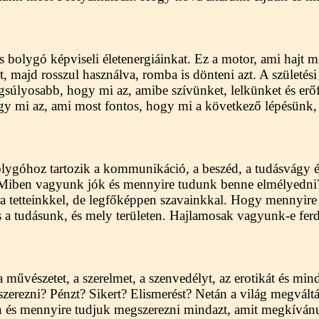
as bolygó képviseli életenergiáinkat. Ez a motor, ami hajt 
 majd rosszul használva, romba is dönteni azt. A születés
gsúlyosabb, hogy mi az, amibe szívünket, lelkünket és erőf
ogy mi az, ami most fontos, hogy mi a következő lépésünk,
ygóhoz tartozik a kommunikáció, a beszéd, a tudásvágy és
l? Miben vagyunk jók és mennyire tudunk benne elmélyedn
ra tetteinkkel, de legfőképpen szavainkkal. Hogy mennyir
 a tudásunk, és mely területen. Hajlamosak vagyunk-e ferd
művészetet, a szerelmet, a szenvedélyt, az erotikát és mind
zerezni? Pénzt? Sikert? Elismerést? Netán a világ megváltá
és mennyire tudjuk megszerezni mindazt, amit megkívánu