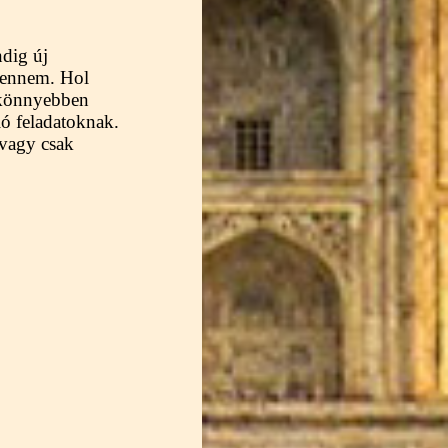
ndig új
 bennem. Hol
l könnyebben
ló feladatoknak.
 vagy csak