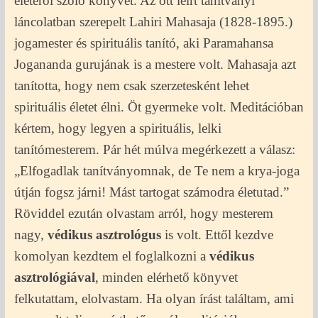
életéről szóló könyvet. Az ott leírt tanítványi
láncolatban szerepelt Lahiri Mahasaja (1828-1895.)
jogamester és spirituális tanító, aki Paramahansa
Jogananda gurujának is a mestere volt. Mahasaja azt
tanította, hogy nem csak szerzetesként lehet
spirituális életet élni. Öt gyermeke volt. Meditációban
kértem, hogy legyen a spirituális, lelki
tanítómesterem. Pár hét múlva megérkezett a válasz:
„Elfogadlak tanítványomnak, de Te nem a krya-joga
útján fogsz járni! Mást tartogat számodra életutad.”
Röviddel ezután olvastam arról, hogy mesterem
nagy,
védikus asztrológus
is volt. Ettől kezdve
komolyan kezdtem el foglalkozni a
védikus
asztrológiával
, minden elérhető könyvet
felkutattam, elolvastam. Ha olyan írást találtam, ami