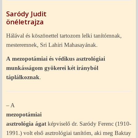
Saródy Judit
önéletrajza
Hálával és köszönettel tartozom lelki tanítómnak,
mesteremnek, Sri Lahiri Mahasayának.
A
mezopotámiai és védikus asztrológiai
munkásságom gyökerei két irányból
táplálkoznak
.
– A
mezopotámiai
asztrológia ágat
képviselő dr. Saródy Ferenc (1910-
1991.) volt első asztrológiai tanítóm, aki meg Baktay