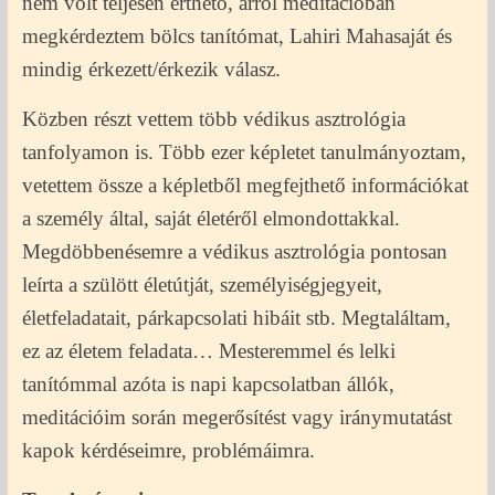
nem volt teljesen érthető, arról meditációban
megkérdeztem bölcs tanítómat, Lahiri Mahasaját és
mindig érkezett/érkezik válasz.
Közben részt vettem több védikus asztrológia
tanfolyamon is. Több ezer képletet tanulmányoztam,
vetettem össze a képletből megfejthető információkat
a személy által, saját életéről elmondottakkal.
Megdöbbenésemre a védikus asztrológia pontosan
leírta a szülött életútját, személyiségjegyeit,
életfeladatait, párkapcsolati hibáit stb. Megtaláltam,
ez az életem feladata… Mesteremmel és lelki
tanítómmal azóta is napi kapcsolatban állók,
meditációim során megerősítést vagy iránymutatást
kapok kérdéseimre, problémáimra.