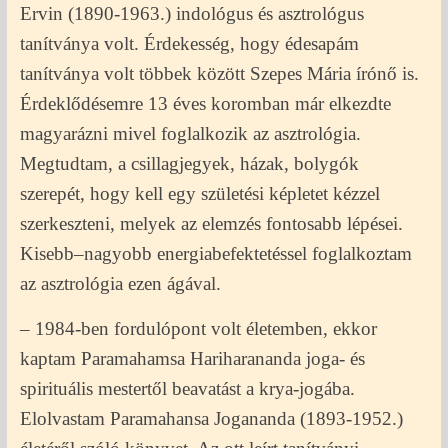
Ervin (1890-1963.) indológus és asztrológus
tanítványa volt. Érdekesség, hogy édesapám
tanítványa volt többek között Szepes Mária írónő is.
Érdeklődésemre 13 éves koromban már elkezdte
magyarázni mivel foglalkozik az asztrológia.
Megtudtam, a csillagjegyek, házak, bolygók
szerepét, hogy kell egy születési képletet kézzel
szerkeszteni, melyek az elemzés fontosabb lépései.
Kisebb–nagyobb energiabefektetéssel foglalkoztam
az asztrológia ezen ágával.
– 1984-ben fordulópont volt életemben, ekkor
kaptam Paramahamsa Hariharananda joga- és
spirituális mestertől beavatást a krya-jogába.
Elolvastam Paramahansa Jogananda (1893-1952.)