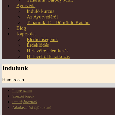
Ayurvéda
Induló kurzus
Az Ayurvédáról
Tanárunk: Dr. Döbrönte Katalin
Blog
Kapcsolat
Elérhetőségeink
Érdeklődés
Hírlevélre jelentkezés
Hírlevélről leiratkozás
Indulunk
Hamarosan…
Impresszum
Szerzői jogok
Süti tájékoztató
Adatkezelési tájékoztató