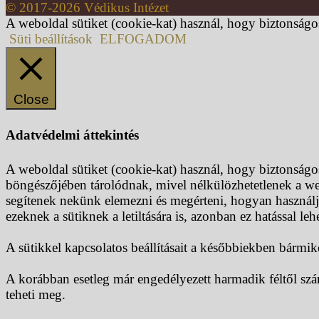
© 2017-2026 Védikus Intézet
A weboldal sütiket (cookie-kat) használ, hogy biztonságo
Süti beállítások
ELFOGADOM
Close
Adatvédelmi áttekintés
A weboldal sütiket (cookie-kat) használ, hogy biztonságo
böngészőjében tárolódnak, mivel nélkülözhetetlenek a we
segítenek nekünk elemezni és megérteni, hogyan használja
ezeknek a sütiknek a letiltására is, azonban ez hatással le
A sütikkel kapcsolatos beállításait a későbbiekben bármik
A korábban esetleg már engedélyezett harmadik féltől szár
teheti meg.